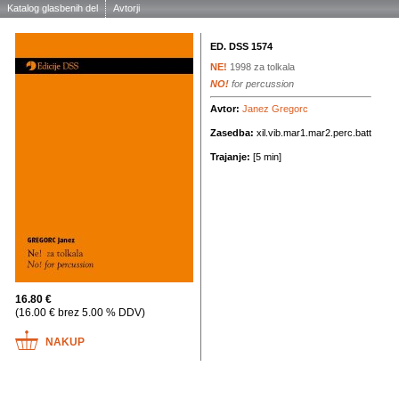
Katalog glasbenih del
Avtorji
ED. DSS 1574
NE!
1998
za tolkala
NO!
for percussion
Avtor:
Janez Gregorc
Zasedba:
xil.vib.mar1.mar2.perc.batt
Trajanje:
[5 min]
16.80 €
(16.00 € brez 5.00 % DDV)
NAKUP