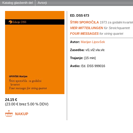
Katalog glasbenih del
Avtorji
ED. DSS 673
ŠTIRI SPOROČILA
1973
za godalni kvarte
VIER MITTEILUNGEN
für Streichquartett
FOUR MESSAGES
for string quartet
Avtor:
Marijan Lipovšek
Zasedba:
vl1.vl2.vla.vlc
Trajanje:
[15 min]
Avdio:
Ed. DSS 999016
24.15 €
(23.00 € brez 5.00 % DDV)
NAKUP