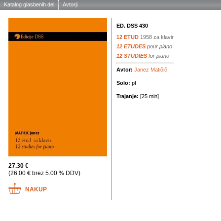
Katalog glasbenih del
Avtorji
ED. DSS 430
12 ETUD
1958
za klavir
12 ETUDES
pour piano
12 STUDIES
for piano
Avtor:
Janez Matičič
Solo:
pf
Trajanje:
[25 min]
27.30 €
(26.00 € brez 5.00 % DDV)
NAKUP