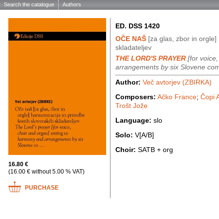
Search the catalogue
Authors
ED. DSS 1420
OČE NAŠ
[za glas, zbor in orgle]
skladateljev
THE LORD'S PRAYER
[for voice
arrangements by six Slovene co
Author:
Več avtorjev (ZBIRKA)
Composers:
Ačko France
;
Čopi 
Trošt Jože
Language:
slo
Solo:
V[A/B]
Choir:
SATB + org
16.80 €
(16.00 € without 5.00 % VAT)
PURCHASE