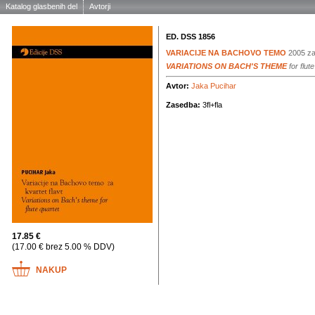
Katalog glasbenih del
Avtorji
ED. DSS 1856
VARIACIJE NA BACHOVO TEMO
2005
za
VARIATIONS ON BACH'S THEME
for flut
Avtor:
Jaka Pucihar
Zasedba:
3fl+fla
17.85 €
(17.00 € brez 5.00 % DDV)
NAKUP