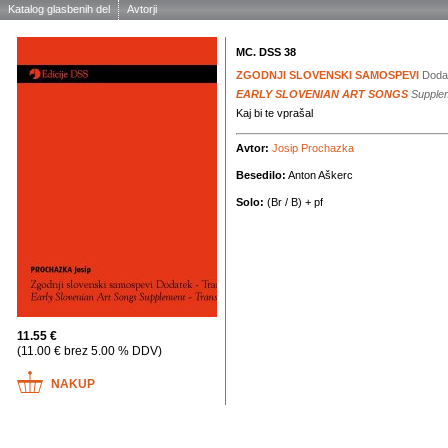
Katalog glasbenih del
Avtorji
MC. DSS 38
ZGODNJI SLOVENSKI SAMOSPEVI
Dodat
EARLY SLOVENIAN ART SONGS
Supplem
Kaj bi te vprašal
Avtor:
Josip Prochazka
Besedilo:
Anton Aškerc
Solo:
(Br / B) + pf
11.55 €
(11.00 € brez 5.00 % DDV)
NAKUP