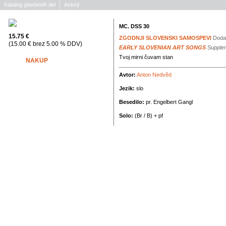
Katalog glasbenih del
Avtorji
MC. DSS 30
15.75 €
ZGODNJI SLOVENSKI SAMOSPEVI
Dodat
(15.00 € brez 5.00 % DDV)
EARLY SLOVENIAN ART SONGS
Supplem
Tvoj mirni čuvam stan
NAKUP
Avtor:
Anton Nedvěd
Jezik:
slo
Besedilo:
pr. Engelbert Gangl
Solo:
(Br / B) + pf