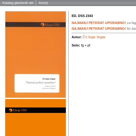
Katalog glasbenih del
Avtorji
ED. DSS 2343
NAJMANJ PETKRAT UPORABNO!
za fag
NAJMANJ PETKRAT UPORABNO!
for ba
Avtor:
Črt Sojar Voglar
Solo:
fg + pf