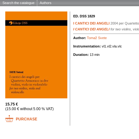
Search the catalogue
Authors
ED. DSS 1829
I CANTICI DEI ANGELI
2004
per Quartett
I CANTICI DEI ANGELI
for two violins, viol
Author:
Tomaž Svete
Instrumentation:
vl1.vl2.vla.vlc
Duration:
13 min
15.75 €
(15.00 € without 5.00 % VAT)
PURCHASE