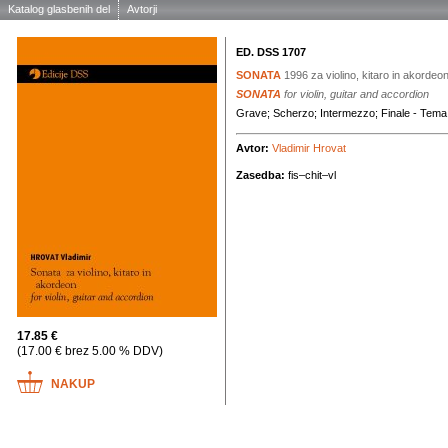
Katalog glasbenih del
Avtorji
ED. DSS 1707
SONATA
1996
za violino, kitaro in akordeo
SONATA
for violin, guitar and accordion
Grave; Scherzo; Intermezzo; Finale - Tema 
Avtor:
Vladimir Hrovat
Zasedba:
fis–chit–vl
17.85 €
(17.00 € brez 5.00 % DDV)
NAKUP