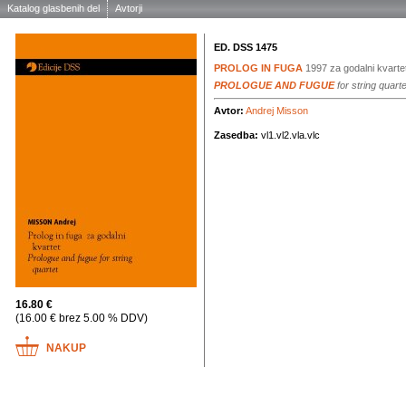
Katalog glasbenih del
Avtorji
ED. DSS 1475
PROLOG IN FUGA
1997
za godalni kvarte
PROLOGUE AND FUGUE
for string quarte
Avtor:
Andrej Misson
Zasedba:
vl1.vl2.vla.vlc
16.80 €
(16.00 € brez 5.00 % DDV)
NAKUP