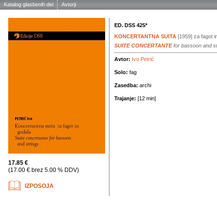
Katalog glasbenih del
Avtorji
ED. DSS 425*
KONCERTANTNA SUITA
[1959]
za fagot i
SUITE CONCERTANTE
for bassoon and st
Avtor:
Ivo Petrić
Solo:
fag
Zasedba:
archi
Trajanje:
[12 min]
17.85 €
(17.00 € brez 5.00 % DDV)
IZPOSOJA