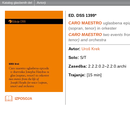
Katalog glasbenih del
Avtorji
ED. DSS 1399*
CARO MAESTRO
uglasbena epi
(sopran, tenor) in orkester
CARO MAESTRO
two events from
tenor) and orchestra
Avtor:
Uroš Krek
Solo:
S/T
Zasedba:
2.2.2.0.2–2.2.0.archi
Trajanje:
[15 min]
IZPOSOJA