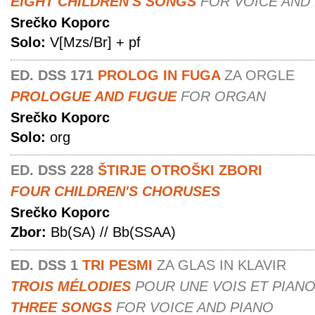
EIGHT CHILDREN'S SONGS
FOR VOICE AND
Srečko Koporc
Solo:
V[Mzs/Br] + pf
ED. DSS 171
PROLOG IN FUGA
ZA ORGLE
PROLOGUE AND FUGUE
FOR ORGAN
Srečko Koporc
Solo:
org
ED. DSS 228
ŠTIRJE OTROŠKI ZBORI
FOUR CHILDREN'S CHORUSES
Srečko Koporc
Zbor:
Bb(SA) // Bb(SSAA)
ED. DSS 1
TRI PESMI
ZA GLAS IN KLAVIR
TROIS MÉLODIES
POUR UNE VOIS ET PIAN
THREE SONGS
FOR VOICE AND PIANO