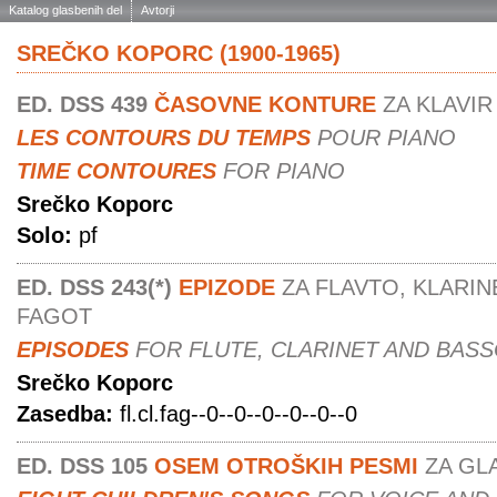
Katalog glasbenih del
Avtorji
SREČKO KOPORC (1900-1965)
ED. DSS 439
ČASOVNE KONTURE
ZA KLAVIR
LES CONTOURS DU TEMPS
POUR PIANO
TIME CONTOURES
FOR PIANO
Srečko Koporc
Solo:
pf
ED. DSS 243(*)
EPIZODE
ZA FLAVTO, KLARIN
FAGOT
EPISODES
FOR FLUTE, CLARINET AND BAS
Srečko Koporc
Zasedba:
fl.cl.fag--0--0--0--0--0--0
ED. DSS 105
OSEM OTROŠKIH PESMI
ZA GLA